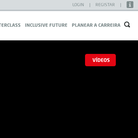
LOGIN
|
REGISTAR
|
TERCLASS
INCLUSIVE FUTURE
PLANEAR A CARREIRA
VÍDEOS