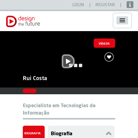
LOGIN
|
REGISTAR
|
VÍDEOS
Rui Costa
Especialista em Tecnologias de
Informação
Biografia
BIOGRAFIA