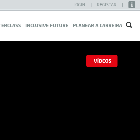
LOGIN
|
REGISTAR
|
TERCLASS
INCLUSIVE FUTURE
PLANEAR A CARREIRA
VÍDEOS